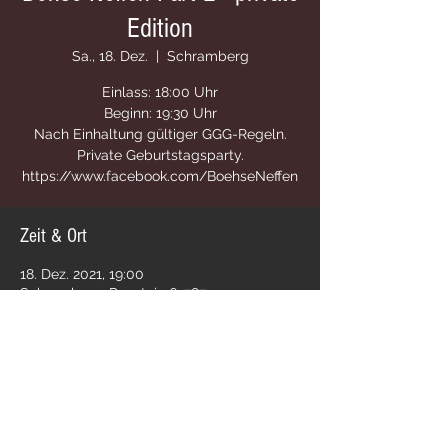
Edition
Sa., 18. Dez.
  |  
Schramberg
Einlass: 18:00 Uhr
Beginn: 19:30 Uhr
Nach Einhaltung gültiger GGG-Regeln.
Private Geburtstagsparty.
https://www.facebook.com/BoehseNeffen
Zeit & Ort
18. Dez. 2021, 19:00
Schramberg, Raustein 6, 78713
Schramberg, Deutschland
Diese Veranstaltung teilen