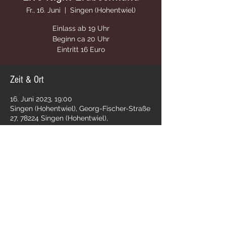
Fr., 16. Juni
  |  
Singen (Hohentwiel)
Einlass ab 19 Uhr
Beginn ca 20 Uhr
Eintritt 16 Euro
Zeit & Ort
16. Juni 2023, 19:00
Singen (Hohentwiel), Georg-Fischer-Straße
27, 78224 Singen (Hohentwiel),
Deutschland
Diese Veranstaltung teilen