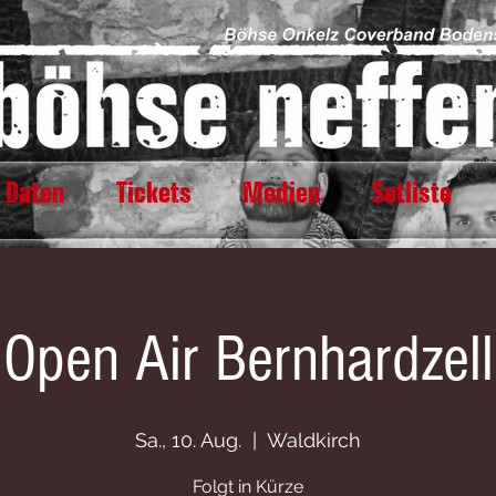
 Daten
Tickets
Medien
Setliste
Open Air Bernhardzell
Sa., 10. Aug.
  |  
Waldkirch
Folgt in Kürze