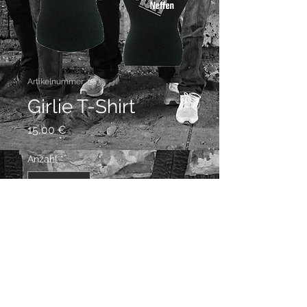
Artikelnummer: 003
Girlie T-Shirt
Preis
15,00 €
Anzahl
*
In den Warenkorb
Grössen    XS-XL